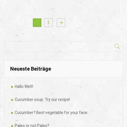
1
2
arrow_forward
Neueste Beiträge
Hallo Welt!
Cucumber soup. Try our recipe!
Cucumber? Best vegetable for your face
Paleo or not Paleo?