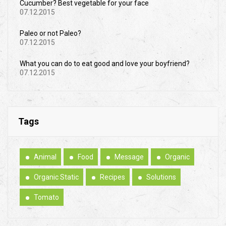
Cucumber? Best vegetable for your face
07.12.2015
Paleo or not Paleo?
07.12.2015
What you can do to eat good and love your boyfriend?
07.12.2015
Tags
Animal
Food
Message
Organic
Organic Static
Recipes
Solutions
Tomato