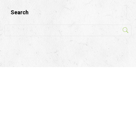
Search
KONTAKT
Familie Schwaighofer
Ployergasse 1 u. 3
A-5603 Kleinarl